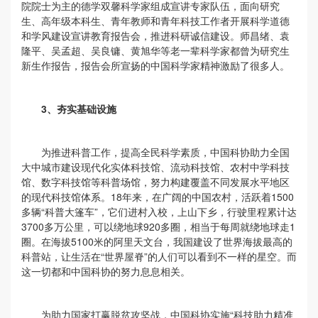
院院士为主的德学双馨科学家组成宣讲专家队伍，面向研究
生、高年级本科生、青年教师和青年科技工作者开展科学道德
和学风建设宣讲教育报告会，推进科研诚信建设。师昌绪、袁
隆平、吴孟超、吴良镛、黄旭华等老一辈科学家都曾为研究生
新生作报告，报告会所宣扬的中国科学家精神激励了很多人。
3、
夯实基础设施
为推进科普工作，提高全民科学素质，中国科协助力全国
大中城市建设现代化实体科技馆、流动科技馆、农村中学科技
馆、数字科技馆等科普场馆，努力构建覆盖不同发展水平地区
的现代科技馆体系。18年来，在广阔的中国农村，活跃着1500
多辆“科普大篷车”，它们进村入校，上山下乡，行驶里程累计达
3700多万公里，可以绕地球920多圈，相当于每周就绕地球走1
圈。在海拔5100米的阿里天文台，我国建设了世界海拔最高的
科普站，让生活在“世界屋脊”的人们可以看到不一样的星空。而
这一切都和中国科协的努力息息相关。
为助力国家打赢脱贫攻坚战，中国科协实施“科技助力精准