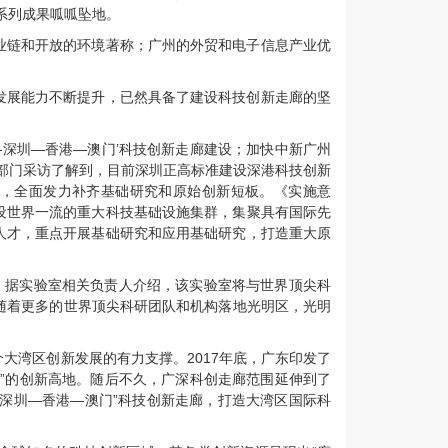
系列成果呱呱坠地。
业链和开放的环境著称；广州的外贸和电子信息产业优
发展能力不断提升，已然具备了建设科技创新走廊的坚
—深圳—香港—澳门’科技创新走廊建设；加快中新广州
部门采访了解到，目前深圳正高标准建设深港科技创新
”，全面发力补齐基础研究和原始创新短板。《实施意
设世界一流的重大科技基础设施集群，集聚具有国际先
人才，重点开展基础研究和应用基础研究，打造重大原
动。据实验室相关负责人介绍，该实验室将与世界顶尖科
随着更多的世界顶尖科研团队和机构落地光明区，光明
大湾区创新发展的有力支撑。2017年底，广东印发了
”的创新高地。随后不久，广深科创走廊范围延伸到了
—深圳—香港—澳门”科技创新走廊，打造大湾区国际科