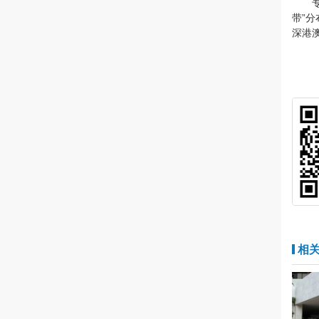
带”
深港
相