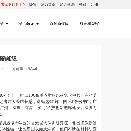
线图计划1.0
微信
设为首页
加入收藏
登录
注册
协会
会员展示
双创新媒体
科创榜观察
创新能级
源：
浏览量：9244
20年）》，推出100条重点举措以落实《中共广东省委
者昨天采访获悉，遵循这张“施工图”和“任务书”，广
广州—深圳—香港—澳门”科技创新走廊建设。深圳将
设。
深圳虚拟大学园的香港城大深圳研究院，像吕坚教授这
互补性强，让吕坚团队如虎添翼，他们不断在材料研究