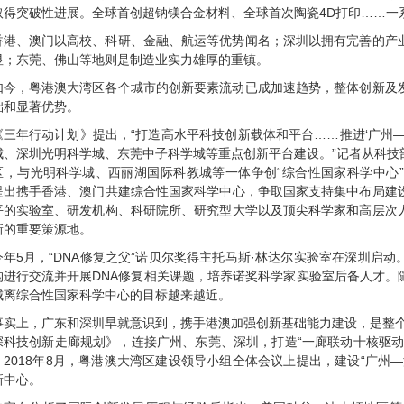
取得突破性进展。全球首创超钠镁合金材料、全球首次陶瓷4D打印……一
香港、澳门以高校、科研、金融、航运等优势闻名；深圳以拥有完善的产
显；东莞、佛山等地则是制造业实力雄厚的重镇。
如今，粤港澳大湾区各个城市的创新要素流动已成加速趋势，整体创新及
础和显著优势。
《三年行动计划》提出，“打造高水平科技创新载体和平台……推进‘广州
城、深圳光明科学城、东莞中子科学城等重点创新平台建设。”记者从科技
区，与光明科学城、西丽湖国际科教城等一体争创“综合性国家科学中心
提出携手香港、澳门共建综合性国家科学中心，争取国家支持集中布局建
平的实验室、研发机构、科研院所、研究型大学以及顶尖科学家和高层次
新的重要策源地。
今年5月，“DNA修复之父”诺贝尔奖得主托马斯·林达尔实验室在深圳启
构进行交流并开展DNA修复相关课题，培养诺奖科学家实验室后备人才。
城离综合性国家科学中心的目标越来越近。
事实上，广东和深圳早就意识到，携手港澳加强创新基础能力建设，是整个
深科技创新走廊规划》，连接广州、东莞、深圳，打造“一廊联动十核驱动
。2018年8月，粤港澳大湾区建设领导小组全体会议上提出，建设“广州
新中心。