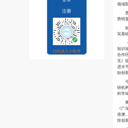
领域
注册
势明
实基
知识
扫码进入小程序
合作
见》
进水
始创
研机
科学
《广
港澳
技创