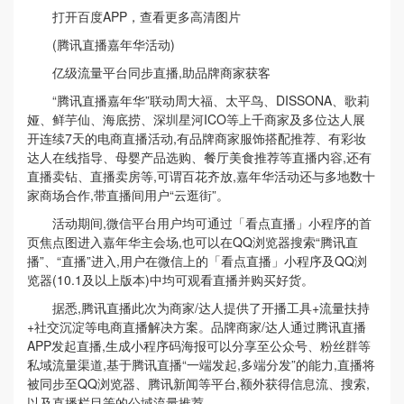
打开百度APP，查看更多高清图片
(腾讯直播嘉年华活动)
亿级流量平台同步直播,助品牌商家获客
“腾讯直播嘉年华”联动周大福、太平鸟、DISSONA、歌莉
娅、鲜芋仙、海底捞、深圳星河ICO等上千商家及多位达人展
开连续7天的电商直播活动,有品牌商家服饰搭配推荐、有彩妆
达人在线指导、母婴产品选购、餐厅美食推荐等直播内容,还有
直播卖钻、直播卖房等,可谓百花齐放,嘉年华活动还与多地数十
家商场合作,带直播间用户“云逛街”。
活动期间,微信平台用户均可通过「看点直播」小程序的首
页焦点图进入嘉年华主会场,也可以在QQ浏览器搜索“腾讯直
播”、“直播”进入,用户在微信上的「看点直播」小程序及QQ浏
览器(10.1及以上版本)中均可观看直播并购买好货。
据悉,腾讯直播此次为商家/达人提供了开播工具+流量扶持
+社交沉淀等电商直播解决方案。品牌商家/达人通过腾讯直播
APP发起直播,生成小程序码海报可以分享至公众号、粉丝群等
私域流量渠道,基于腾讯直播“一端发起,多端分发”的能力,直播将
被同步至QQ浏览器、腾讯新闻等平台,额外获得信息流、搜索,
以及直播栏目等的公域流量推荐。