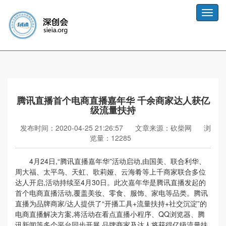
Toggle
naviga
腾讯直播首个电商直播嘉年华 千余商家达人获亿
级流量扶持
发布时间：2020-04-25 21:26:57
文章来源：砍柴网
浏
览量：12285
4月24日,“腾讯直播嘉年华”活动启动,由国美、联合利华、
周大福、太平鸟、天虹、歌莉娅、云海肴等上千商家联合多位
达人开启,活动持续至4月30日。此次嘉年华是腾讯直播发起的
首个电商直播活动,覆盖美妆、零食、服饰、家电等品类。腾讯
直播为品牌商家/达人提供了“开播工具+流量扶持+社交沉淀”的
电商直播解决方案,将活动在看点直播小程序、QQ浏览器、腾
讯新闻等多个平台同步开展,品牌商家及达人将获得亿级流量扶