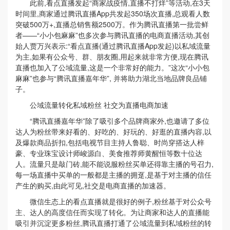
此前,看点直播发起“商家战疫情,直播不打烊”等活动,在3天
时间里,商家通过腾讯直播App共发起350场次直播,总观看人数
突破500万+,直播总销售额2500万。作为腾讯直播第一批尝鲜
者——“小小包麻麻”也多次参与腾讯直播的电商直播活动,其创
始人贾万兴表示:“看点直播(通过腾讯直播App发起)以私域流量
为主,如果有公众号、群、朋友圈,用起来就非常方便,现在腾讯
直播也加入了公域流量,这是一个非常好的能力。”这次“小小包
麻麻”也参与“腾讯直播嘉年华”, 并将助力湖北当地品牌良品铺
子。
公域流量转化私域粉丝 社交为直播电商加速
“腾讯直播嘉年华”除了吸引多个品牌商家外,也邀请了多位
达人为粉丝带来好看的、好吃的、好玩的、好逛的直播内容,以
及爆款商品折扣,包括电视节目主持人鲁聪、时尚穿搭达人梓
豪、专业珠宝设计师峻源白、美食推荐师黄醒恒等数十位达
人。流量只是敲门砖,能不能说服粉丝买单还得靠主播的号召力,
每一场直播中买单的一般都是主播的拥趸,是基于对主播的信任
产生的购买,由此可见,社交是电商直播的加速器。
微信生态上的看点直播就是很好的例子,粉丝基于对公众号
主、达人的高度信任而实现了转化。为让商家和达人的直播能
吸引并沉淀更多粉丝,腾讯直播打通了公域流量到私域粉丝的转