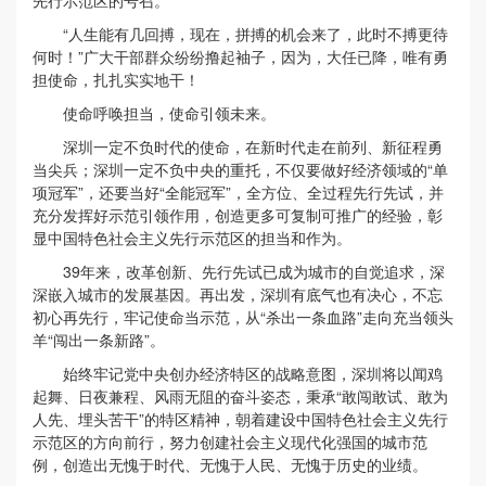
先行示范区的号召。
“人生能有几回搏，现在，拼搏的机会来了，此时不搏更待
何时！”广大干部群众纷纷撸起袖子，因为，大任已降，唯有勇
担使命，扎扎实实地干！
使命呼唤担当，使命引领未来。
深圳一定不负时代的使命，在新时代走在前列、新征程勇
当尖兵；深圳一定不负中央的重托，不仅要做好经济领域的“单
项冠军”，还要当好“全能冠军”，全方位、全过程先行先试，并
充分发挥好示范引领作用，创造更多可复制可推广的经验，彰
显中国特色社会主义先行示范区的担当和作为。
39年来，改革创新、先行先试已成为城市的自觉追求，深
深嵌入城市的发展基因。再出发，深圳有底气也有决心，不忘
初心再先行，牢记使命当示范，从“杀出一条血路”走向充当领头
羊“闯出一条新路”。
始终牢记党中央创办经济特区的战略意图，深圳将以闻鸡
起舞、日夜兼程、风雨无阻的奋斗姿态，秉承“敢闯敢试、敢为
人先、埋头苦干”的特区精神，朝着建设中国特色社会主义先行
示范区的方向前行，努力创建社会主义现代化强国的城市范
例，创造出无愧于时代、无愧于人民、无愧于历史的业绩。