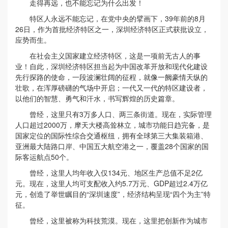
走得再远，也不能忘记为什么出发！
特区人永远不能忘记，在党中央的擘画下，39年前的8月
26日，作为首批经济特区之一，深圳经济特区正式获批设立，
应势而生。
在社会主义国家建立经济特区，这是一项前无古人的事
业！自此，深圳经济特区担当起为中国改革开放和现代化建设
先行探路的使命，一段波澜壮阔的征程，就像一阙豪情天纵的
壮歌，在浑厚磅礴的气场中开启；一代又一代的特区建设者，
以他们的智慧、勇气和汗水，书写辉煌的历史篇章。
曾经，这里只有3万多人口、两三条街道。现在，实际管理
人口超过2000万，摩天大楼高耸林立，城市功能日趋完备，是
国家定位的国际性综合交通枢纽，拥有全球第三大集装箱港、
亚洲最大陆路口岸、中国五大航空港之一，覆盖28个国家的国
际客运航点50个。
曾经，这里人均年收入仅134元、地区生产总值不足2亿
元。现在，这里人均可支配收入约5.7万元、GDP超过2.4万亿
元，创造了举世瞩目的“深圳速度”，经济结构呈现“四个为主”特
征。
曾经，这里被称为科技荒漠。现在，这里把创新作为城市