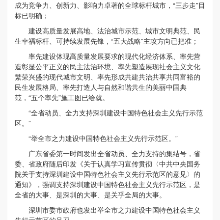
成为竞争力、创新力、影响力卓著的全球标杆城市，“三步走”目
标已明确；
建设高质量发展高地、法治城市示范、城市文明典范、民
生幸福标杆、可持续发展先锋，“五大战略”主攻方向已把准；
率先建设体现高质量发展要求的现代化经济体系、率先营
造彰显公平正义的民主法治环境、率先塑造展现社会主义文化
繁荣兴盛的现代城市文明、率先形成共建共治共享共同富裕的
民生发展格局、率先打造人与自然和谐共生的美丽中国典
范，“五个率先”施工图已绘就。
“全省动员、全力支持深圳建设中国特色社会主义先行示范
区。”
“举全市之力建设中国特色社会主义先行示范区。”
广东省委第一时间发出全省动员、全力支持的集结号，省
委、省政府随后印发《关于认真学习宣传贯彻〈中共中央国务
院关于支持深圳建设中国特色社会主义先行示范区的意见〉的
通知》，强调支持深圳建设中国特色社会主义先行示范区，是
全省的大事、是深圳的大事、是关乎全局的大事。
深圳市委市政府也发出举全市之力建设中国特色社会主义