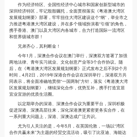
作为经济特区、全国性经济中心城市和国家创新型城市的
深圳经济特区，牢记殷殷嘱托，全面贯彻落实《粤港澳大湾区
发展规划纲要》部署，牢牢扭住大湾区建设这个“纲”，举全市之
力推进粤港澳大湾区建设，并在多个领域扮演着“引领”的角色，
携手香港、澳门以及大湾区内各城市，合力打造国际一流湾区
和世界级城市群！
兄弟齐心，其利断金！
今年1月，深澳合作会议在澳门举行，深澳双方签署了加强
两地法律、青年实习就业、文化创意产业等3个合作协议。随
后，在《粤港澳大湾区发展规划纲要》正式发布之后不到2个月
时间，4月2日，2019年深港合作会议在深圳举行，深港双方共
同表示，将全面准确地贯彻“一国两制”方针，落实《粤港澳大湾
区发展规划纲要》，继续深化合作，优势互补，携手打造宜居
宜业宜游的优质生活圈。
以定期举办的深港、深澳合作会议为重要平台，深圳积极
促进深港、深澳高层往来，深化深港澳更紧密更务实合作，在
一系列重大问题上，深港、深澳达成广泛共识。
尤为引人关注的是，今年5月，在英国伦敦，一场以“湾区
合作共赢未来”为主题的经贸交流活动，吸引了比亚迪、海能达