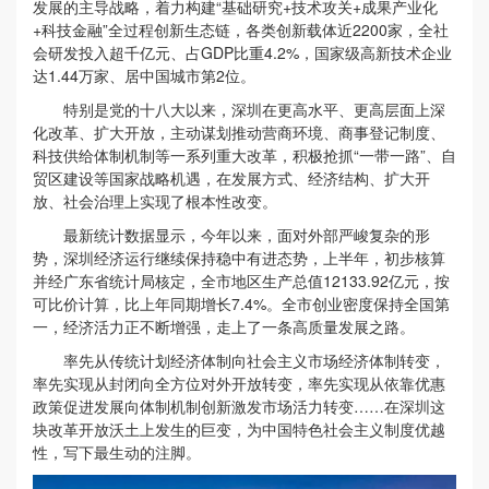
发展的主导战略，着力构建“基础研究+技术攻关+成果产业化
+科技金融”全过程创新生态链，各类创新载体近2200家，全社
会研发投入超千亿元、占GDP比重4.2%，国家级高新技术企业
达1.44万家、居中国城市第2位。
特别是党的十八大以来，深圳在更高水平、更高层面上深
化改革、扩大开放，主动谋划推动营商环境、商事登记制度、
科技供给体制机制等一系列重大改革，积极抢抓“一带一路”、自
贸区建设等国家战略机遇，在发展方式、经济结构、扩大开
放、社会治理上实现了根本性改变。
最新统计数据显示，今年以来，面对外部严峻复杂的形
势，深圳经济运行继续保持稳中有进态势，上半年，初步核算
并经广东省统计局核定，全市地区生产总值12133.92亿元，按
可比价计算，比上年同期增长7.4%。全市创业密度保持全国第
一，经济活力正不断增强，走上了一条高质量发展之路。
率先从传统计划经济体制向社会主义市场经济体制转变，
率先实现从封闭向全方位对外开放转变，率先实现从依靠优惠
政策促进发展向体制机制创新激发市场活力转变……在深圳这
块改革开放沃土上发生的巨变，为中国特色社会主义制度优越
性，写下最生动的注脚。