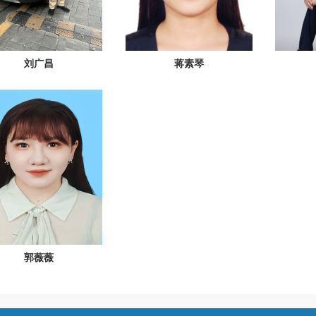
刘广昌
蒋素琴
郭薇薇