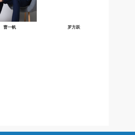
曹一帆
罗方跃