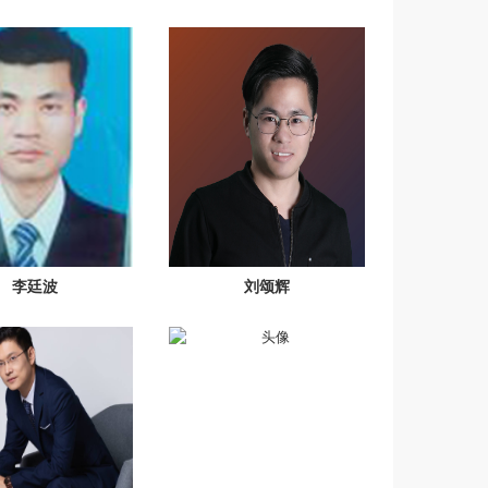
李廷波
刘颂辉