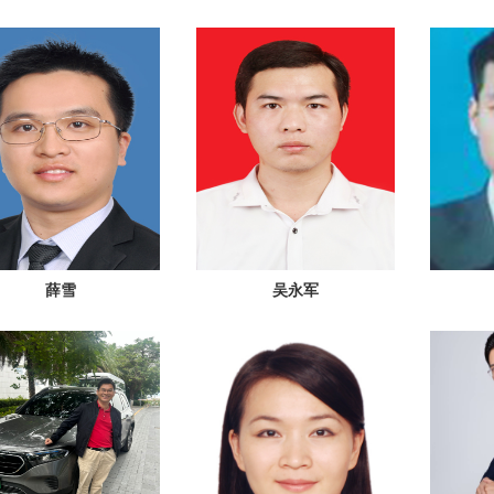
薛雪
吴永军