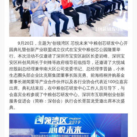
9月20日，主题为“创领湾区 芯悦未来”中粮创芯研发中心开
园典礼暨创新产业联盟成立仪式在宝安中粮创芯公园隆重举
行。本次活动不仅邀请了深圳市宝安区副区长娄岩峰、深圳宝
安区科创局局长于剑锋等政府领导莅临指导，还邀请了大悦城
控股副总经理兼华南大区公司党委书记、总经理李晋扬，小米
生态圈头部企业比克斯集团董事长陈克勇、前海梧桐并购基金
董事长谢闻栗等产业合作伙伴以及各行业协会代表近100位嘉宾
出席。典礼结束后，在中粮创芯研发中心工作人员引导下，与
会嘉宾全程参观了中粮创芯研发中心。深圳市互联网创业创新
服务促进会（简称：深创会）执行会长胥苗龙受邀出席本次盛
典。