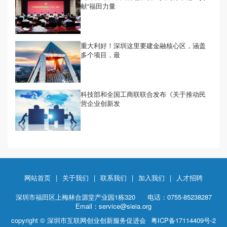
献“福田力量
重大利好！深圳这里要建金融核心区，涵盖
多个项目，最
科技部和全国工商联联合发布《关于推动民
营企业创新发
网站首页
|
关于我们
|
联系我们
|
加入我们
|
人才招聘
深圳市福田区上梅林合源堂产业园1栋320
电话：0755-85238287
Email：service@sieia.org
copyright © 深圳市互联网创业创新服务促进会
粤ICP备17114409号-2