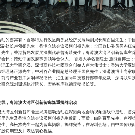
活动的嘉宾有：香港特别行政区商务及经济发展局副局长陈百里先生；中
部副处长卢颂扬先生；
香港立法会议员柯创盛先生；全国政协委员吴杰庄
科先生；香港贸易发展局深圳代表曾沂靖先生；粤港澳大湾区创新智库主
行会长；德勤中国政府事务领导合伙人、 香港大学名誉院士 施能自博士；
香理工大学研究员、深博联科技社团联合创始人卢大伟博士；香港大学亚洲
总经理马正源先生；中科谷产业园副总经理王国良先生；深港澳博士专家
；前海产业智库罗润华秘书长；汇生国际科技投行部李华总裁；深博联科
业研究院刘珊源执行院长、
宏略智库张德莲秘书长
等。
连线，粤港澳大湾区创新智库隆重揭牌启动
澳大湾区创新智库隆重揭牌启动活动在深港两地会场视频连线中启动。首
百里先生及香港立法会议员柯创盛先生致辞，而后，由陈百里先生、
卢颂
先生、高松杰先生一起为智库揭牌。揭牌完毕，在深圳会场，由中国侨联
了殷切期望及并表达衷心祝福。