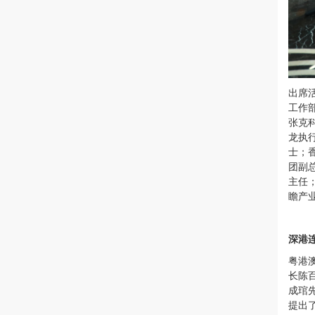
出席
工作
张克
龙执
士；
团副
主任
瞻产
深港
粤港
长陈
成琯
提出