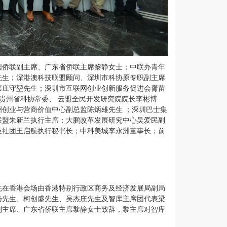
国侨联副主席、广东省侨联主席黎静女士；
中联办青年
先生；深港澳科技联盟顾问、深圳市科协原专职副主席
席庄守堃先生；深圳市互联网创业创新服务促进会胥苗
贵州省科协常委、 云盟全民开发研究院院长李彬博
创业与营商价值中心副总监陈炳雄先生 ；深圳巴士集
联盟朱新兰执行主席；大鹏改革发展研究中心吴爱民副
技社团王启航执行秘书长；中科美城李永洲董事长；前
先在香港会场由香港特别行政区商务及经济发展局副局
扬先生
、
柯创盛先生、吴杰庄先生
及智库主席团代表梁
副主席、广东省侨联主席黎静女士致辞，黎主席对智库