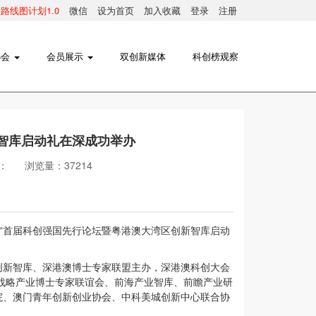
线图计划1.0
微信
设为首页
加入收藏
登录
注册
协会
会员展示
双创新媒体
科创榜观察
智库启动礼在深成功举办
：
浏览量：37214
动“首届科创强国先行论坛暨粤港澳大湾区创新智库启动
创新智库、深港澳博士专家联盟主办，深港澳科创大会
战略产业博士专家联谊会、前海产业智库、前瞻产业研
院、澳门青年创新创业协会、中科美城创新中心联合协